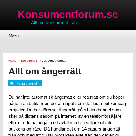
Konsumentforum.se
Allt om konsument frågor
Menu
Home
>
Konsument
>
Allt Om Ångerrätt
Allt om ångerrätt
Konsument
Du har inte automatisk ångerrätt eller returrätt om du köper
något i en butik, men det är något som de flesta butiker idag
erbjuder. Du har däremot ångerrätt på all den handel som
sker på distans såsom på internet, av en telefonförsäljare
eller om du har ingått i ett avtal med en säljare utanför
butikens område. Då handlar det om 14 dagars ångerrätt
från och med att du får produkten eller från den dagen du