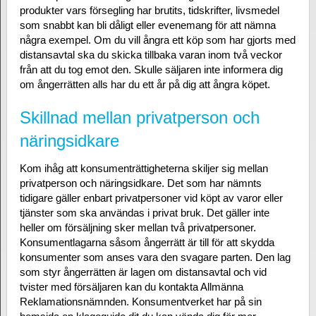
produkter vars försegling har brutits, tidskrifter, livsmedel
som snabbt kan bli dåligt eller evenemang för att nämna
några exempel. Om du vill ångra ett köp som har gjorts med
distansavtal ska du skicka tillbaka varan inom två veckor
från att du tog emot den. Skulle säljaren inte informera dig
om ångerrätten alls har du ett år på dig att ångra köpet.
Skillnad mellan privatperson och
näringsidkare
Kom ihåg att konsumenträttigheterna skiljer sig mellan
privatperson och näringsidkare. Det som har nämnts
tidigare gäller enbart privatpersoner vid köpt av varor eller
tjänster som ska användas i privat bruk. Det gäller inte
heller om försäljning sker mellan två privatpersoner.
Konsumentlagarna såsom ångerrätt är till för att skydda
konsumenter som anses vara den svagare parten. Den lag
som styr ångerrätten är lagen om distansavtal och vid
tvister med försäljaren kan du kontakta Allmänna
Reklamationsnämnden. Konsumentverket har på sin